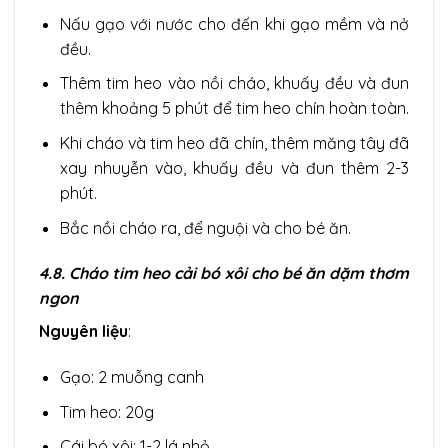
Nấu gạo với nước cho đến khi gạo mềm và nở
đều.
Thêm tim heo vào nồi cháo, khuấy đều và đun
thêm khoảng 5 phút để tim heo chín hoàn toàn.
Khi cháo và tim heo đã chín, thêm măng tây đã
xay nhuyễn vào, khuấy đều và đun thêm 2-3
phút.
Bắc nồi cháo ra, để nguội và cho bé ăn.
4.8. Cháo tim heo cải bó xôi cho bé ăn dặm thơm
ngon
Nguyên liệu
:
Gạo: 2 muỗng canh
Tim heo: 20g
Cái bó xôi: 1-2 lá nhỏ