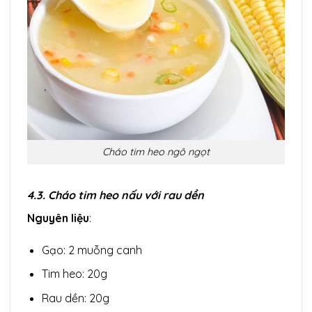
Cháo tim heo ngô ngọt
4.3. Cháo tim heo nấu với rau dền
Nguyên liệu
:
Gạo: 2 muỗng canh
Tim heo: 20g
Rau dền: 20g