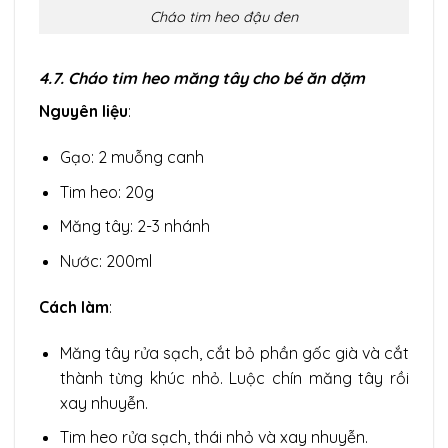
Cháo tim heo đậu đen
4.7. Cháo tim heo măng tây cho bé ăn dặm
Nguyên liệu
:
Gạo: 2 muỗng canh
Tim heo: 20g
Măng tây: 2-3 nhánh
Nước: 200ml
Cách làm
:
Măng tây rửa sạch, cắt bỏ phần gốc già và cắt
thành từng khúc nhỏ. Luộc chín măng tây rồi
xay nhuyễn.
Tim heo rửa sạch, thái nhỏ và xay nhuyễn.