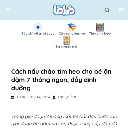
Skip
to
content
Báo chí nói gì về Lobo
Cẩm nang làm mẹ
Thông tin lobo
Tin khuyến mại
Cách nấu cháo tim heo cho bé ăn
dặm 7 tháng ngon, đầy dinh
dưỡng
THÁNG CHÍN 14, 2024
ANH QUỲNH
Trong giai đoạn 7 tháng tuổi, bé bắt đầu bước vào
giai đoạn ăn dặm và cần được cung cấp đầy đủ