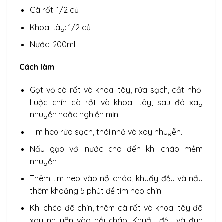
Cà rốt: 1/2 củ
Khoai tây: 1/2 củ
Nước: 200ml
Cách làm
:
Gọt vỏ cà rốt và khoai tây, rửa sạch, cắt nhỏ.
Luộc chín cà rốt và khoai tây, sau đó xay
nhuyễn hoặc nghiền mịn.
Tim heo rửa sạch, thái nhỏ và xay nhuyễn.
Nấu gạo với nước cho đến khi cháo mềm
nhuyễn.
Thêm tim heo vào nồi cháo, khuấy đều và nấu
thêm khoảng 5 phút để tim heo chín.
Khi cháo đã chín, thêm cà rốt và khoai tây đã
xay nhuyễn vào nồi cháo. Khuấy đều và đun