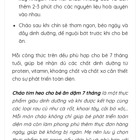
thêm 2-3 phút cho các nguyên liệu hoà quyện
vào nhau.
Cháo sau khi chín sẽ thơm ngon, béo ngậy và
đầy dinh dưỡng, để nguội bớt trước khi cho bé
ăn.
Mỗi công thức trên đều phù hợp cho bé 7 tháng
tuổi, giúp bé nhận đủ các chất dinh dưỡng từ
protein, vitamin, khoáng chất và chất xơ cần thiết
cho sự phát triển toàn diện.
Cháo tim heo cho bé ăn dặm 7 tháng
là một thực
phẩm giàu dinh dưỡng và khi được kết hợp cùng
các loại rau củ như cà rốt, khoai tây, cải bó xôi,…
Mỗi món cháo không chỉ giúp bé phát triển toàn
diện mà còn làm phong phú thêm thực đơn hàng
ngày, giúp bé không bị ngán. Mẹ nên lưu ý chọn
thực phẩm tươi ngon, nấu chín kỹ và phù hợp với