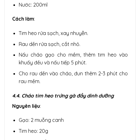
Nước: 200ml
Cách làm
:
Tim heo rửa sạch, xay nhuyễn.
Rau dền rửa sạch, cắt nhỏ.
Nấu cháo gạo cho mềm, thêm tim heo vào
khuấy đều và nấu tiếp 5 phút.
Cho rau dền vào cháo, đun thêm 2-3 phút cho
rau mềm.
4.4. Cháo tim heo trứng gà đầy dinh dưỡng
Nguyên liệu
:
Gạo: 2 muỗng canh
Tim heo: 20g