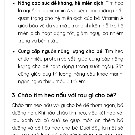
Nâng cao sức đề kháng, hệ miễn dịch:
Tim heo
là nguồn giàu vitamin A và kẽm, hai dưỡng chất
quan trọng cho hệ miễn dịch của bé. Vitamin A
giúp bảo vệ da và mắt, trong khi kẽm hỗ trợ hệ
miễn dịch hoạt động tốt, giảm nguy cơ nhiễm
trùng và bệnh tật.
Cung cấp nguồn năng lượng cho bé:
Tim heo
chứa nhiều protein và sắt, giúp cung cấp năng
lượng cho bé hoạt động trong suốt ngày. Sắt
cũng giúp duy trì lượng hồng cầu khỏe mạnh,
ngăn ngừa thiếu máu ở trẻ em.
3. Cháo tim heo nấu với rau gì cho bé?
Cháo tim heo nấu với gì cho bé để thơm ngon, bổ
dưỡng hơn. Khi nấu cháo tim heo, việc kết hợp với
rau xanh và củ quả sẽ giúp món ăn thêm bổ
dưỡng và dễ tiêu hóa cho bé. Dưới đây là một số