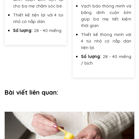
cho ba mẹ chăm sóc bé.
Vạch báo thông minh và
băng dính cuộn bỉm
Thiết kế tiện lợi với 4 túi
giúp ba mẹ tiết kiệm
nhỏ có nắp dán.
thời gian.
Số lượng:
28 - 40 miếng
Thiết kế thông minh với
4 túi nhỏ có nắp dán
Sản
tiện lợi.
phẩm
này
Số lượng:
28 - 40 miếng
có
/ bịch
nhiều
biến
Sản
thể.
phẩm
Các
này
Bài viết liên quan:
tùy
có
chọn
nhiều
có
biến
thể
thể.
được
Các
chọn
tùy
trên
chọn