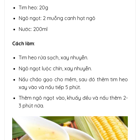
Tim heo: 20g
Ngô ngọt: 2 muỗng canh hạt ngô
Nước: 200ml
Cách làm
:
Tim heo rửa sạch, xay nhuyễn.
Ngô ngọt luộc chín, xay nhuyễn.
Nấu cháo gạo cho mềm, sau đó thêm tim heo
xay vào và nấu tiếp 5 phút.
Thêm ngô ngọt vào, khuấy đều và nấu thêm 2-
3 phút nữa.