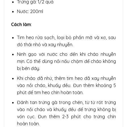
Trứng gà: 1/2 quả
Nước: 200ml
Cách làm
:
Tim heo rửa sạch, loại bỏ phần mỡ và xơ, sau
đó thái nhỏ và xay nhuyễn.
Ninh gạo với nước cho đến khi cháo nhuyễn
mịn. Có thể dùng nồi nấu chậm để cháo không
bị bén đáy.
Khi cháo đã nhừ, thêm tim heo đã xay nhuyễn
vào nồi cháo, khuấy đều. Đun thêm khoảng 5
phút để tim heo chín hoàn toàn.
Đánh tan trứng gà trong chén, từ từ rót trứng
vào nồi cháo và khuấy đều để trứng không bị
vón cục. Đun thêm 2-3 phút cho trứng chín
hoàn toàn.