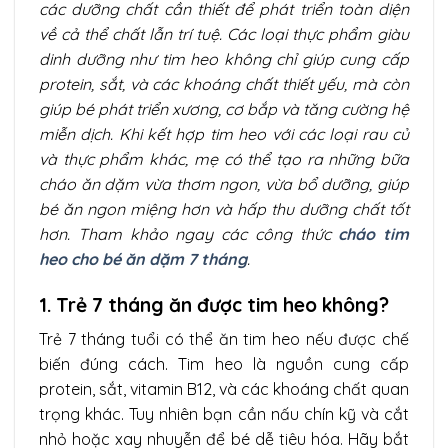
các dưỡng chất cần thiết để phát triển toàn diện
về cả thể chất lẫn trí tuệ. Các loại thực phẩm giàu
dinh dưỡng như tim heo không chỉ giúp cung cấp
protein, sắt, và các khoáng chất thiết yếu, mà còn
giúp bé phát triển xương, cơ bắp và tăng cường hệ
miễn dịch. Khi kết hợp tim heo với các loại rau củ
và thực phẩm khác, mẹ có thể tạo ra những bữa
cháo ăn dặm vừa thơm ngon, vừa bổ dưỡng, giúp
bé ăn ngon miệng hơn và hấp thu dưỡng chất tốt
hơn. Tham khảo ngay các công thức
cháo tim
heo cho bé ăn dặm 7 tháng
.
1. Trẻ 7 tháng ăn được tim heo không?
Trẻ 7 tháng tuổi có thể ăn tim heo nếu được chế
biến đúng cách. Tim heo là nguồn cung cấp
protein, sắt, vitamin B12, và các khoáng chất quan
trọng khác. Tuy nhiên bạn cần nấu chín kỹ và cắt
nhỏ hoặc xay nhuyễn để bé dễ tiêu hóa. Hãy bắt