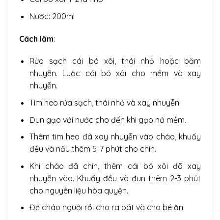
Nước: 200ml
Cách làm
:
Rửa sạch cái bó xôi, thái nhỏ hoặc băm
nhuyễn. Luộc cái bó xôi cho mềm và xay
nhuyễn.
Tim heo rửa sạch, thái nhỏ và xay nhuyễn.
Đun gạo với nước cho đến khi gạo nở mềm.
Thêm tim heo đã xay nhuyễn vào cháo, khuấy
đều và nấu thêm 5-7 phút cho chín.
Khi cháo đã chín, thêm cái bó xôi đã xay
nhuyễn vào. Khuấy đều và đun thêm 2-3 phút
cho nguyên liệu hòa quyện.
Để cháo nguội rồi cho ra bát và cho bé ăn.