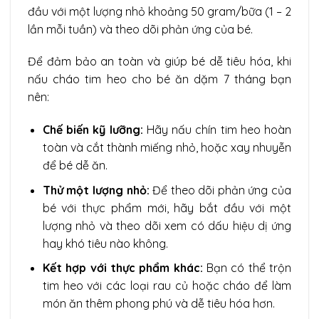
đầu với một lượng nhỏ khoảng 50 gram/bữa (1 – 2
lần mỗi tuần) và theo dõi phản ứng của bé.
Để đảm bảo an toàn và giúp bé dễ tiêu hóa, khi
nấu cháo tim heo cho bé ăn dặm 7 tháng bạn
nên:
Chế biến kỹ lưỡng:
Hãy nấu chín tim heo hoàn
toàn và cắt thành miếng nhỏ, hoặc xay nhuyễn
để bé dễ ăn.
Thử một lượng nhỏ:
Để theo dõi phản ứng của
bé với thực phẩm mới, hãy bắt đầu với một
lượng nhỏ và theo dõi xem có dấu hiệu dị ứng
hay khó tiêu nào không.
Kết hợp với thực phẩm khác:
Bạn có thể trộn
tim heo với các loại rau củ hoặc cháo để làm
món ăn thêm phong phú và dễ tiêu hóa hơn.