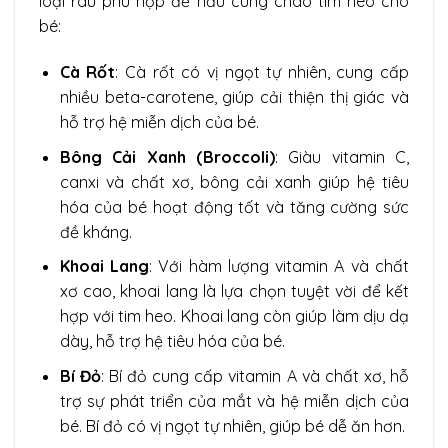
loại rau phù hợp để nấu cùng cháo tim heo cho
bé:
Cà Rốt
: Cà rốt có vị ngọt tự nhiên, cung cấp
nhiều beta-carotene, giúp cải thiện thị giác và
hỗ trợ hệ miễn dịch của bé.
Bông Cải Xanh (Broccoli)
: Giàu vitamin C,
canxi và chất xơ, bông cải xanh giúp hệ tiêu
hóa của bé hoạt động tốt và tăng cường sức
đề kháng.
Khoai Lang
: Với hàm lượng vitamin A và chất
xơ cao, khoai lang là lựa chọn tuyệt vời để kết
hợp với tim heo. Khoai lang còn giúp làm dịu dạ
dày, hỗ trợ hệ tiêu hóa của bé.
Bí Đỏ
: Bí đỏ cung cấp vitamin A và chất xơ, hỗ
trợ sự phát triển của mắt và hệ miễn dịch của
bé. Bí đỏ có vị ngọt tự nhiên, giúp bé dễ ăn hơn.