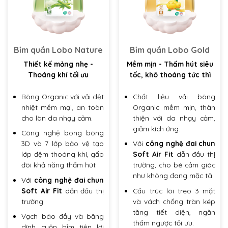
Bỉm quần Lobo Nature
Bỉm quần Lobo Gold
Thiết kế mỏng nhẹ -
Mềm mịn - Thấm hút siêu
Thoáng khí tối ưu
tốc, khô thoáng tức thì
Bông Organic với vải dệt
Chất liệu vải bông
nhiệt mềm mại, an toàn
Organic mềm mịn, thân
cho làn da nhạy cảm.
thiện với da nhạy cảm,
giảm kích ứng.
Công nghệ bong bóng
3D và 7 lớp bảo vệ tạo
Với
công nghệ đai chun
lớp đệm thoáng khí, gấp
Soft Air Fit
dẫn đầu thị
đôi khả năng thấm hút
trường
, cho bé cảm giác
như không đang mặc tã.
Với
công nghệ đai chun
Soft Air Fit
dẫn đầu thị
Cấu trúc lõi treo 3 mặt
trường
và vách chống tràn kép
tăng tiết diện, ngăn
Vạch báo đầy và băng
thấm ngược tối ưu.
dính cuộn bỉm tiện lợi