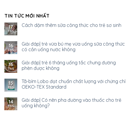
TIN TỨC MỚI NHẤT
Cách dặm thêm sữa công thức cho trẻ sơ sinh
17
Th5
Giải đáp| trẻ vừa bú mẹ vừa uống sữa công thức
16
có cần uống nước không
Th5
Giải đáp| trẻ 6 tháng uống tắc chưng đường
16
phèn được không
Th5
Tã-bỉm Lobo đạt chuẩn chất lượng với chứng chỉ
15
OEKO-TEX Standard
Th5
Giải đáp| Có nên pha đường vào thuốc cho trẻ
14
uống không?
Th5