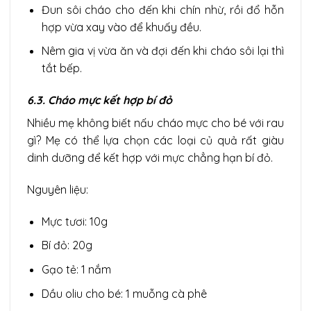
Đun sôi cháo cho đến khi chín nhừ, rồi đổ hỗn
hợp vừa xay vào để khuấy đều.
Nêm gia vị vừa ăn và đợi đến khi cháo sôi lại thì
tắt bếp.
6.3. Cháo mực kết hợp bí đỏ
Nhiều mẹ không biết nấu cháo mực cho bé với rau
gì? Mẹ có thể lựa chọn các loại củ quả rất giàu
dinh dưỡng để kết hợp với mực chẳng hạn bí đỏ.
Nguyên liệu:
Mực tươi: 10g
Bí đỏ: 20g
Gạo tẻ: 1 nắm
Dầu oliu cho bé: 1 muỗng cà phê