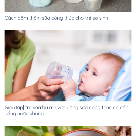
sản
phẩm
Cách dặm thêm sữa công thức cho trẻ sơ sinh
Giải đáp| trẻ vừa bú mẹ vừa uống sữa công thức có cần
uống nước không