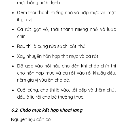
mực bằng nước lạnh.
Đem thái thành miếng nhỏ và ướp mực với một
ít gia vị.
Cà rốt gọt vỏ, thái thành miếng nhỏ và luộc
chín.
Rau thì là cũng rửa sạch, cắt nhỏ.
Xay nhuyễn hỗn hợp thịt mực và cà rốt.
Đổ gạo vào nồi nấu cho đến khi cháo chín thì
cho hỗn hợp mực và cà rốt vào rồi khuấy đều,
nêm gia vị vừa ăn cho bé.
Cuối cùng, cho thì là vào, tắt bếp và thêm chút
dầu ô liu rồi cho bé thưởng thức.
6.2. Cháo mực kết hợp khoai lang
Nguyên liệu cần có: