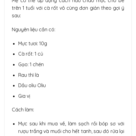
Mẹ có thể áp dụng cách nấu cháo mực cho bé
trên 1 tuổi với cà rốt vô cùng đơn giản theo gợi ý
sau:
Nguyên liệu cần có:
Mực tươi: 10g
Cà rốt: 1 củ
Gạo: 1 chén
Rau thì là
Dầu oliu Oliu
Gia vị
Cách làm:
Mực sau khi mua về, làm sạch rồi bóp sơ với
rượu trắng và muối cho hết tanh, sau đó rửa lại