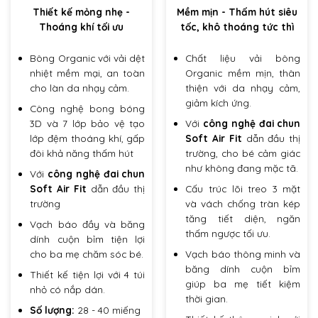
Thiết kế mỏng nhẹ -
Mềm mịn - Thấm hút siêu
Thoáng khí tối ưu
tốc, khô thoáng tức thì
Bông Organic với vải dệt
Chất liệu vải bông
nhiệt mềm mại, an toàn
Organic mềm mịn, thân
cho làn da nhạy cảm.
thiện với da nhạy cảm,
giảm kích ứng.
Công nghệ bong bóng
3D và 7 lớp bảo vệ tạo
Với
công nghệ đai chun
lớp đệm thoáng khí, gấp
Soft Air Fit
dẫn đầu thị
đôi khả năng thấm hút
trường
, cho bé cảm giác
như không đang mặc tã.
Với
công nghệ đai chun
Soft Air Fit
dẫn đầu thị
Cấu trúc lõi treo 3 mặt
trường
và vách chống tràn kép
tăng tiết diện, ngăn
Vạch báo đầy và băng
thấm ngược tối ưu.
dính cuộn bỉm tiện lợi
cho ba mẹ chăm sóc bé.
Vạch báo thông minh và
băng dính cuộn bỉm
Thiết kế tiện lợi với 4 túi
giúp ba mẹ tiết kiệm
nhỏ có nắp dán.
thời gian.
Số lượng:
28 - 40 miếng