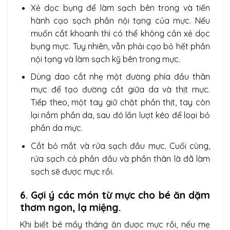
Xẻ dọc bụng để làm sạch bên trong và tiến
hành cạo sạch phần nội tạng của mực. Nếu
muốn cắt khoanh thì có thể không cần xẻ dọc
bụng mực. Tuy nhiên, vẫn phải cạo bỏ hết phần
nội tạng và làm sạch kỹ bên trong mực.
Dùng dao cắt nhẹ một đường phía đầu thân
mực để tạo đường cắt giữa da và thịt mực.
Tiếp theo, một tay giữ chặt phần thịt, tay còn
lại nắm phần da, sau đó lần lượt kéo để loại bỏ
phần da mực.
Cắt bỏ mắt và rửa sạch đầu mực. Cuối cùng,
rửa sạch cả phần đầu và phần thân là đã làm
sạch sẽ được mực rồi.
6.
Gợi ý các món từ mực cho bé ăn dặm
thơm ngon, lạ miệng.
Khi biết bé mấy tháng ăn được mực rồi, nếu mẹ