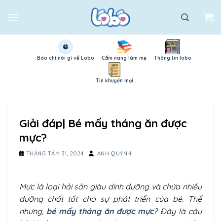
Skip
to
content
Báo chí nói gì về Lobo
Cẩm nang làm mẹ
Thông tin lobo
Tin khuyến mại
Giải đáp| Bé mấy tháng ăn được
mực?
THÁNG TÁM 31, 2024
ANH QUỲNH
Mực là loại hải sản giàu dinh dưỡng và chứa nhiều
dưỡng chất tốt cho sự phát triển của bé. Thế
nhưng,
bé mấy tháng ăn được mực
? Đây là câu