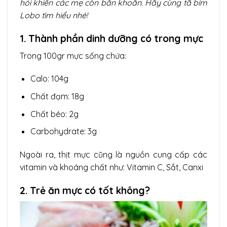
hỏi khiến các mẹ còn băn khoăn. Hãy cùng tã bỉm
Lobo tìm hiểu nhé!
1.
Thành phần dinh dưỡng có trong mực
Trong 100gr mực sống chứa:
Calo: 104g
Chất đạm: 18g
Chất béo: 2g
Carbohydrate: 3g
Ngoài ra, thịt mực cũng là nguồn cung cấp các
vitamin và khoáng chất như: Vitamin C, Sắt, Canxi
2.
Trẻ ăn mực có tốt không?