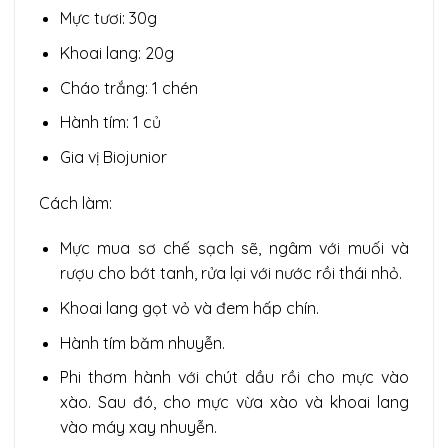
Mực tươi: 30g
Khoai lang: 20g
Cháo trắng: 1 chén
Hành tím: 1 củ
Gia vị Biojunior
Cách làm:
Mực mua sơ chế sạch sẽ, ngâm với muối và
rượu cho bớt tanh, rửa lại với nước rồi thái nhỏ.
Khoai lang gọt vỏ và đem hấp chín.
Hành tím băm nhuyễn.
Phi thơm hành với chút dầu rồi cho mực vào
xào. Sau đó, cho mực vừa xào và khoai lang
vào máy xay nhuyễn.