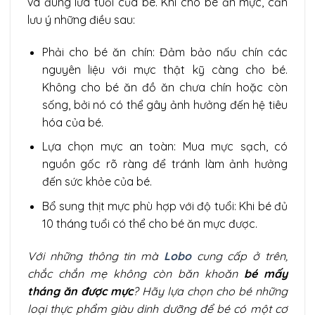
và đúng lứa tuổi của bé. Khi cho bé ăn mực, cần
lưu ý những điều sau:
Phải cho bé ăn chín: Đảm bảo nấu chín các
nguyên liệu với mực thật kỹ càng cho bé.
Không cho bé ăn đồ ăn chưa chín hoặc còn
sống, bởi nó có thể gây ảnh hưởng đến hệ tiêu
hóa của bé.
Lựa chọn mực an toàn: Mua mực sạch, có
nguồn gốc rõ ràng để tránh làm ảnh hưởng
đến sức khỏe của bé.
Bổ sung thịt mực phù hợp với độ tuổi: Khi bé đủ
10 tháng tuổi có thể cho bé ăn mực được.
Với những thông tin mà
Lobo
cung cấp ở trên,
chắc chắn mẹ không còn băn khoăn
bé mấy
tháng ăn được mực
? Hãy lựa chọn cho bé những
loại thực phẩm giàu dinh dưỡng để bé có một cơ