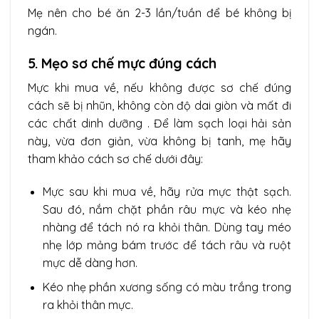
Mẹ nên cho bé ăn 2-3 lần/tuần để bé không bị
ngán.
5.
Mẹo sơ chế mực đúng cách
Mực khi mua về, nếu không được sơ chế đúng
cách sẽ bị nhũn, không còn độ dai giòn và mất đi
các chất dinh dưỡng . Để làm sạch loại hải sản
này, vừa đơn giản, vừa không bị tanh, mẹ hãy
tham khảo cách sơ chế dưới đây:
Mực sau khi mua về, hãy rửa mực thật sạch.
Sau đó, nắm chặt phần râu mực và kéo nhẹ
nhàng để tách nó ra khỏi thân. Dùng tay méo
nhẹ lớp mảng bám trước để tách râu và ruột
mực dễ dàng hơn.
Kéo nhẹ phần xương sống có màu trắng trong
ra khỏi thân mực.