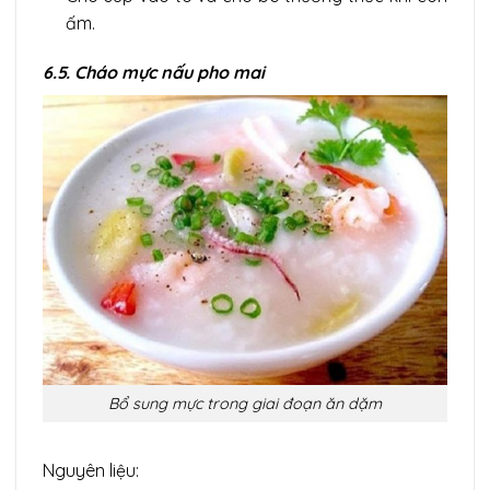
ấm.
6.5. Cháo mực nấu pho mai
Bổ sung mực trong giai đoạn ăn dặm
Nguyên liệu: