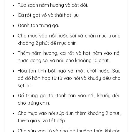
Rửa sạch nấm hương và cắt đôi.
Cà rốt gọt vỏ và thái hạt lựu.
Đánh tan trứng gà.
Cho mực vào nồi nước sôi và chần mực trong
khoảng 2 phút để mực chín.
Thêm nấm hương, cà rốt và hạt nêm vào nồi
nước đang sôi và nấu cho khoảng 10 phút.
Hòa tan tinh bột ngô với một chút nước. Sau
đó đổ hỗn hợp từ từ vào nồi và khuấy đều cho
sệt lại.
Đổ trứng gà đã đánh tan vào nồi, khuấy đều
cho trứng chín.
Cho mực vào nồi súp đun thêm khoảng 2 phút,
thêm gia vị và tắt bếp.
Cho súp vào tô và cho bé thưởng thức khi còn