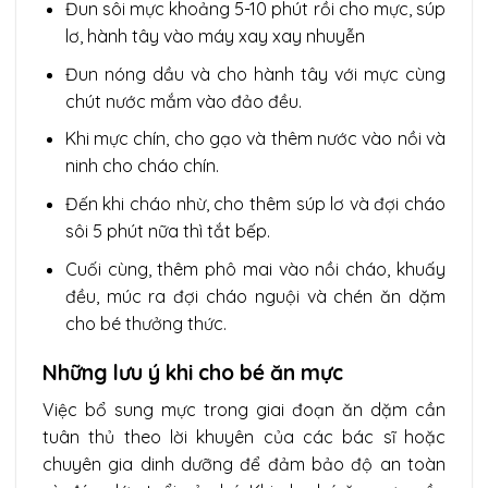
Đun sôi mực khoảng 5-10 phút rồi cho mực, súp
lơ, hành tây vào máy xay xay nhuyễn
Đun nóng dầu và cho hành tây với mực cùng
chút nước mắm vào đảo đều.
Khi mực chín, cho gạo và thêm nước vào nồi và
ninh cho cháo chín.
Đến khi cháo nhừ, cho thêm súp lơ và đợi cháo
sôi 5 phút nữa thì tắt bếp.
Cuối cùng, thêm phô mai vào nồi cháo, khuấy
đều, múc ra đợi cháo nguội và chén ăn dặm
cho bé thưởng thức.
Những lưu ý khi cho bé ăn mực
Việc bổ sung mực trong giai đoạn ăn dặm cần
tuân thủ theo lời khuyên của các bác sĩ hoặc
chuyên gia dinh dưỡng để đảm bảo độ an toàn