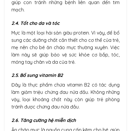
giúp con tránh những bệnh liên quan đến tim
mạch.
2.4. Tốt cho da và tóc
Mực là một loại hải sản giàu protein. Vì vậy, để bổ
sung các dưỡng chất cần thiết cho cơ thể của trẻ,
mẹ nên cho bé ăn cháo mực thường xuyên. Việc
làm này sẽ giúp bảo vệ sức khỏe cơ bắp, tóc,
móng tay chân và da của trẻ.
2.5. Bổ sung vitamin B2
Đây là thực phẩm chứa vitamin B2 có tác dụng
làm giảm triệu chứng đau nửa đầu. Không những
vậy, loại khoáng chất này còn giúp trẻ phòng
tránh được chứng đau nửa đầu.
2.6. Tăng cường hệ miễn dịch
Ăn cháo mực là nguồn cung cấp kẽm cho bé, giúp