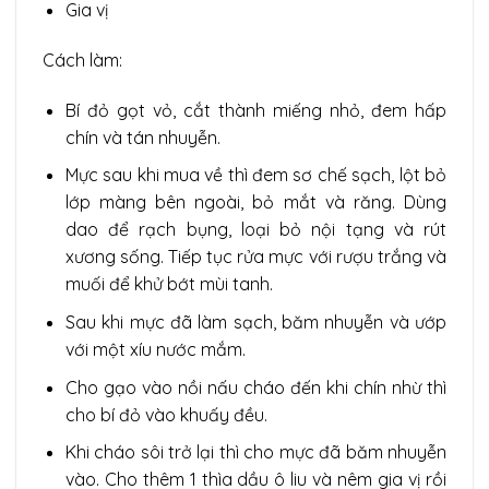
Gia vị
Cách làm:
Bí đỏ gọt vỏ, cắt thành miếng nhỏ, đem hấp
chín và tán nhuyễn.
Mực sau khi mua về thì đem sơ chế sạch, lột bỏ
lớp màng bên ngoài, bỏ mắt và răng. Dùng
dao để rạch bụng, loại bỏ nội tạng và rút
xương sống. Tiếp tục rửa mực với rượu trắng và
muối để khử bớt mùi tanh.
Sau khi mực đã làm sạch, băm nhuyễn và ướp
với một xíu nước mắm.
Cho gạo vào nồi nấu cháo đến khi chín nhừ thì
cho bí đỏ vào khuấy đều.
Khi cháo sôi trở lại thì cho mực đã băm nhuyễn
vào. Cho thêm 1 thìa dầu ô liu và nêm gia vị rồi