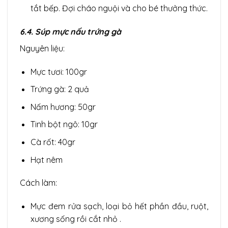
tắt bếp. Đợi cháo nguội và cho bé thưởng thức.
6.4. Súp mực nấu trứng gà
Nguyên liệu:
Mực tươi: 100gr
Trứng gà: 2 quả
Nấm hương: 50gr
Tinh bột ngô: 10gr
Cà rốt: 40gr
Hạt nêm
Cách làm:
Mực đem rửa sạch, loại bỏ hết phần đầu, ruột,
xương sống rồi cắt nhỏ .